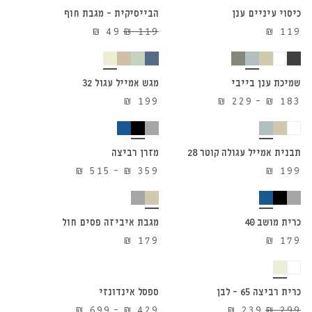
⁦₪ 39⁩
כיסוי עיניים ענן
הבייסיקית – מגבת חוף
59%
עד
המחיר
המחיר
₪
49
₪
119
₪
119
הנחה
⁦₪ 49⁩
הוספה לסל
הוספה לסל
המקורי
הנוכחי
היה:
הוא:
₪ 49.
₪ 119.
שמיכת ענן בייבי
מגש אמייל עגול 32
טווח
₪
199
₪
229
–
₪
183
הוספה לסל
הוספה לסל
מחירים:
⁦₪ 183⁩
עד
תבנית אמייל עגולה קוטר 28
מזרן רביצה
⁦₪ 229⁩
טווח
₪
515
–
₪
359
₪
199
הוספה לסל
הוספה לסל
מחירים:
⁦₪ 359⁩
עד
כרית מושב 40
מגבת איביזה פסים חול
⁦₪ 515⁩
₪
179
₪
179
הוספה לסל
אזל מהמלאי
כרית רביצה 65 – לבן
ספסל אינדונזי
20%
הוספה לסל
הוספה לסל
המחיר
המחיר
טווח
₪
699
–
₪
429
₪
239
₪
299
הנחה