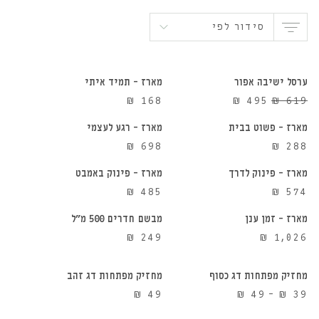
סידור לפי
הוספה לסל
הוספה לסל
ערסל ישיבה אפור
מארז – תמיד איתי
הוספה לסל
הוספה לסל
20%
המחיר
המחיר
₪
168
₪
495
₪
619
הנחה
המקורי
הנוכחי
מארז – פשוט בבית
מארז – רגע לעצמי
הוספה לסל
הוספה לסל
היה:
הוא:
₪
698
₪
288
₪ 495.
₪ 619.
מארז – פינוק לדרך
מארז – פינוק באמבט
הוספה לסל
הוספה לסל
₪
485
₪
574
מארז – זמן ענן
מבשם חדרים 500 מ"ל
הוספה לסל
הוספה לסל
₪
249
₪
1,026
מחזיק מפתחות דג כסוף
מחזיק מפתחות דג זהב
הוספה לסל
הוספה לסל
טווח
₪
49
₪
49
–
₪
39
מחירים: