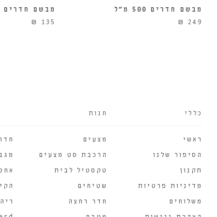
מבשם חדרים 500 מ"ל
מבשם חדרים 250 מ"ל
₪
135
₪
249
כללי
חנות
ראשי
מצעים
חדר
הסיפור שלנו
הרכבת סט מצעים
מגב
תקנון
טקסטיל לבית
אחסו
מדיניות פרטיות
שטיחים
הקירו
משלוחים
חדר רחצה
ריהו
הצהרת נגישות
מטבח
card