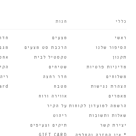
כללי
חנות
ראשי
מצעים
חדר
הסיפור שלנו
הרכבת סט מצעים
מגב
תקנון
טקסטיל לבית
אחסו
מדיניות פרטיות
שטיחים
הקירו
משלוחים
חדר רחצה
ריהו
הצהרת נגישות
מטבח
card
מאמרים
אווירה ורוח
הרשמה למועדון לקוחות
על הקיר
שאלות ותשובות
ריהוט
יצירת קשר
תיקים וצעיפים
* אין החזרה והחלפה
GIFT CARD