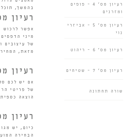
מאמצים גדולי
רעיון מס' 4 - פופים
בהמשך, תוכלו
ומזרנים
רעיון מס' 1 - שימוש 
רעיון מס' 5 - אביזרי
אפשר לרכוש
מ
נוי
מיני הדפסים.
של עיצובים ו
רעיון מס' 6 - ריהוט
מזאת, המחירי
רעיון מס' 2 - שינוי מי
רעיון מס' 7 – שטיחים
אם יש לכם סל
של פריטי הרי
שורה תחתונה
הוצאה כספית 
רעיון מס' 3 - כריות, כריות וע
כיום, יש מגוו
הבחירה המועד