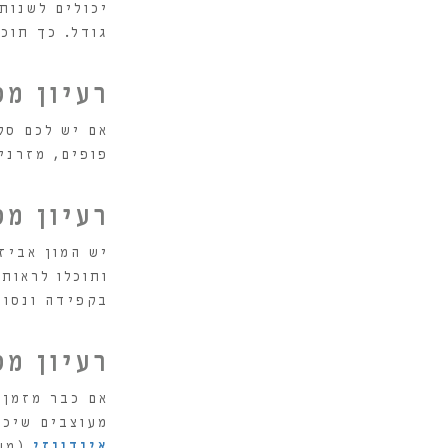
יכולים לשנות
גודל. כך תוכ
רעיון מס' 4 - פופים ומ
אם יש לכם סל
פופים, מזרנים
רעיון מס' 5 - אביזר
יש המון אביז
ותוכלו לראות
בקפידה ונסו 
רעיון מס' 6 - ר
אם כבר מזמן 
מעוצבים שיכו
אינדונזי
(מעי