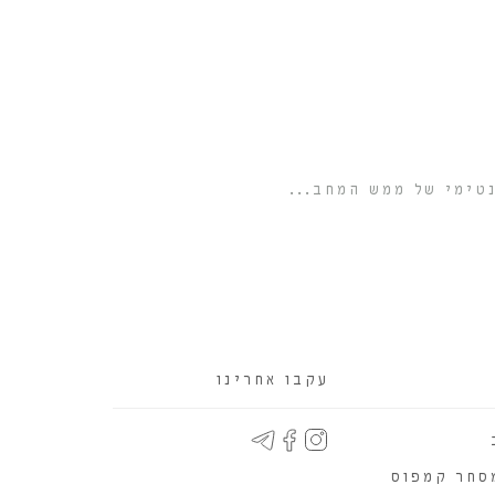
מגבו
נטימי של ממש המחב...
בעול
עקבו אחרינו
סחר קמפוס