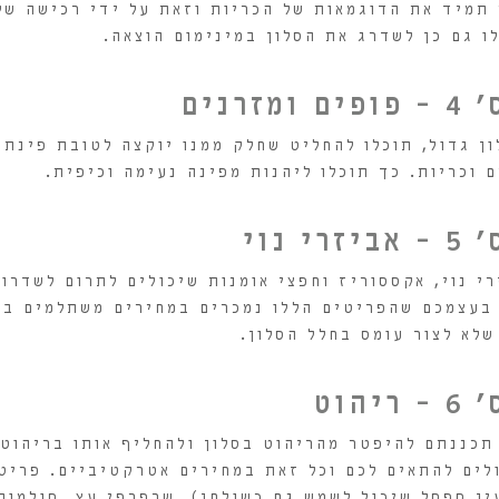
 תמיד את הדוגמאות של הכריות וזאת על ידי רכישה של
לו גם כן לשדרג את הסלון במינימום הוצאה.
זרנים
ון גדול, תוכלו להחליט שחלק ממנו יוקצה לטובת פינת 
 וכריות. כך תוכלו ליהנות מפינה נעימה וכיפית.
י נוי
רי נוי, אקססוריז וחפצי אומנות שיכולים לתרום לשדרו
 בעצמכם שהפריטים הללו נמכרים במחירים משתלמים במי
שלא לצור עומס בחלל הסלון.
יהוט
תכננתם להיפטר מהריהוט בסלון ולהחליף אותו בריהוט 
לים להתאים לכם וכל זאת במחירים אטרקטיביים. פריט
ן ספסל שיכול לשמש גם כשולחן), שרפרפי עץ, סולמות 