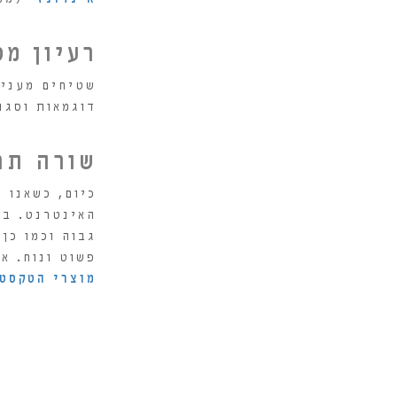
רעיון מס' 7 – שט
שטיחים מעניק
דוגמאות וסגנ
שורה תח
כיום, כשאנו 
האינטרנט. בד
גבוה וכמו כן
פשוט ונוח. א
מוצרי הטקסטי