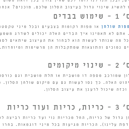
ם, ובכן תנו לנו לומר לכם שאין צורך בכך וזאת משום 
 להשיג שינוי גדול בעיצוב הסלון שלכם. מוכנים? אנחנו
בבדים
פות שולחן
או מפות רקומות בצבעים ובכל מיני טקסטור
 אתם לא תאמינו איך הבדים האלה יכולים לשדרג משמעו
כל מה שנותר לעשות הוא לבחור את העיצוב שיתאים לסג
ם נמוכים והתוצאות שמתקבלות הן מרשימות ומיוחדות.
קומים
ון שמורכב מספה דו מושבית או תלת מושבית וגם כורסה
הוט האלה. כך נסו לעשות גם עם מיקום שולחן הסלון. מ
וכזה שיכול לרענן את עיצוב הסלון.
וד כריות
ן גדול של כריות, החל מכריות נוי ועד כריות רביצה ל
פת עלינו). הכריות מגיעות בכל מיני דוגמאות. בחרו כ