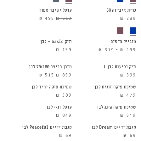
כרית איביזה 50
ערסל ישיבה אפור
20%
המחיר
המחיר
₪
495
₪
619
₪
289
הנחה
הוספה לסל
הוספה לסל
המקורי
הנוכחי
היה:
הוא:
₪ 495.
₪ 619.
מובייל צדפים
תיק basic – לבן
הוספה לסל
הוספה לסל
טווח
₪
159
₪
319
–
₪
199
מחירים:
⁦₪ 199⁩
תיק נסיעות לבן L
מזרן רביצה 70/180 לבן
הוספה לסל
הוספה לסל
40%
עד
המחיר
המחיר
₪
515
₪
859
₪
399
הנחה
⁦₪ 319⁩
המקורי
הנוכחי
שמיכת פיקה זוגית לבן
שמיכת פיקה יחיד לבן
הוספה לסל
הוספה לסל
היה:
הוא:
₪
389
₪
479
₪ 515.
₪ 859.
שמיכת פיקה קינג לבן
ערסל זוגי לבן
הוספה לסל
הוספה לסל
₪
849
₪
549
מגבת ידיים Dream לבן
מגבת ידיים Peaceful לבן
הוספה לסל
הוספה לסל
₪
69
₪
69