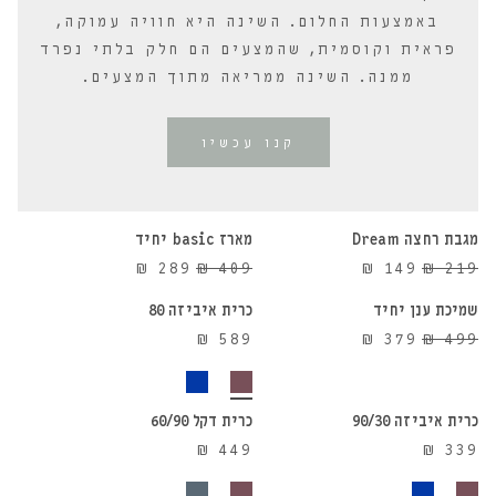
באמצעות החלום. השינה היא חוויה עמוקה,
פראית וקוסמית, שהמצעים הם חלק בלתי נפרד
ממנה. השינה ממריאה מתוך המצעים.
קנו עכשיו
הוספה לסל
הוספה לסל
מגבת רחצה Dream
מארז basic יחיד
הוספה לסל
הוספה לסל
29%
32%
המחיר
המחיר
המחיר
המחיר
₪
289
₪
409
₪
149
₪
219
הנחה
הנחה
המקורי
הנוכחי
המקורי
הנוכחי
שמיכת ענן יחיד
כרית איביזה 80
24%
היה:
הוא:
היה:
הוא:
המחיר
המחיר
₪
589
₪
379
₪
499
הנחה
₪ 289.
₪ 409.
₪ 149.
₪ 219.
הוספה לסל
הוספה לסל
המקורי
הנוכחי
היה:
הוא:
₪ 379.
₪ 499.
כרית איביזה 90/30
כרית דקל 60/90
₪
449
₪
339
הוספה לסל
הוספה לסל