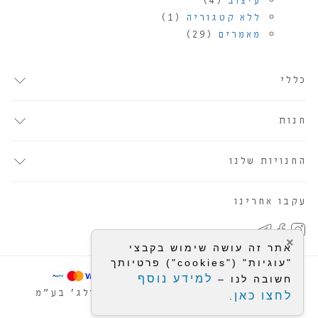
עיצוב
(4)
ללא קטגוריה
(1)
מאמרים
(29)
כללי
חנות
החנויות שלנו
עקבו אחרינו
×
אתר זה עושה שימוש בקבצי
"עוגיות" ("cookies") פרטיותך
הקנייה באתר מאובטחת על פי תקן
למידע נוסף
חשובה לנו –
© כל הזכויות שמורות לבייסיק וילג' בע"מ
לחצו כאן
.
Powered by