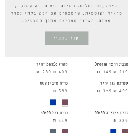
באמצעות החלום. השינה היא חוויה עמוקה,
פראית וקוסמית, שהמצעים הם חלק בלתי נפרד
ממנה. השינה ממריאה מתוך המצעים.
קנו עכשיו
הוספה לסל
הוספה לסל
מגבת רחצה Dream
מארז basic יחיד
הוספה לסל
הוספה לסל
29%
32%
המחיר
המחיר
המחיר
המחיר
₪
289
₪
409
₪
149
₪
219
הנחה
הנחה
המקורי
הנוכחי
המקורי
הנוכחי
שמיכת ענן יחיד
כרית איביזה 80
24%
היה:
הוא:
היה:
הוא:
המחיר
המחיר
₪
589
₪
379
₪
499
הנחה
₪ 289.
₪ 409.
₪ 149.
₪ 219.
הוספה לסל
הוספה לסל
המקורי
הנוכחי
היה:
הוא:
₪ 379.
₪ 499.
כרית איביזה 90/30
כרית דקל 60/90
₪
449
₪
339
הוספה לסל
הוספה לסל