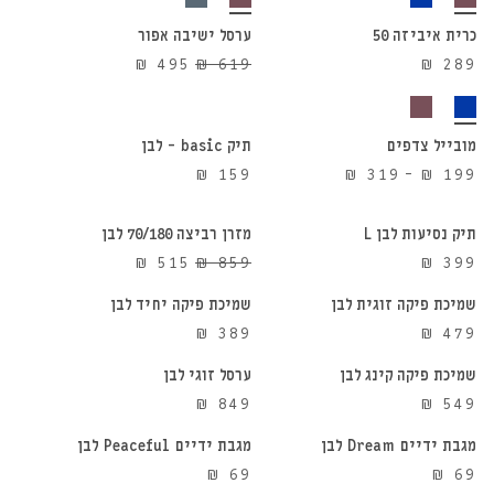
כרית איביזה 50
ערסל ישיבה אפור
20%
המחיר
המחיר
₪
495
₪
619
₪
289
הנחה
הוספה לסל
הוספה לסל
המקורי
הנוכחי
היה:
הוא:
₪ 495.
₪ 619.
מובייל צדפים
תיק basic – לבן
הוספה לסל
הוספה לסל
טווח
₪
159
₪
319
–
₪
199
מחירים:
⁦₪ 199⁩
תיק נסיעות לבן L
מזרן רביצה 70/180 לבן
הוספה לסל
הוספה לסל
40%
עד
המחיר
המחיר
₪
515
₪
859
₪
399
הנחה
⁦₪ 319⁩
המקורי
הנוכחי
שמיכת פיקה זוגית לבן
שמיכת פיקה יחיד לבן
הוספה לסל
הוספה לסל
היה:
הוא:
₪
389
₪
479
₪ 515.
₪ 859.
שמיכת פיקה קינג לבן
ערסל זוגי לבן
הוספה לסל
הוספה לסל
₪
849
₪
549
מגבת ידיים Dream לבן
מגבת ידיים Peaceful לבן
הוספה לסל
הוספה לסל
₪
69
₪
69