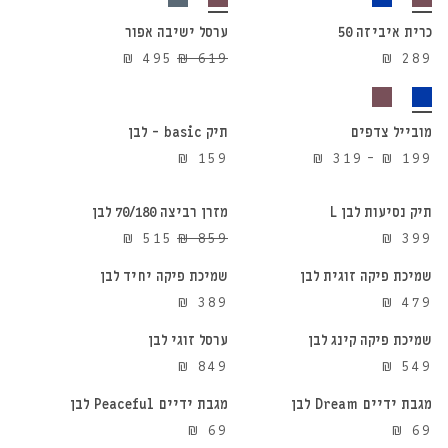
כרית איביזה 50
ערסל ישיבה אפור
20%
המחיר
המחיר
₪
495
₪
619
₪
289
הנחה
הוספה לסל
הוספה לסל
המקורי
הנוכחי
היה:
הוא:
₪ 495.
₪ 619.
מובייל צדפים
תיק basic – לבן
הוספה לסל
הוספה לסל
טווח
₪
159
₪
319
–
₪
199
מחירים:
⁦₪ 199⁩
תיק נסיעות לבן L
מזרן רביצה 70/180 לבן
הוספה לסל
הוספה לסל
40%
עד
המחיר
המחיר
₪
515
₪
859
₪
399
הנחה
⁦₪ 319⁩
המקורי
הנוכחי
שמיכת פיקה זוגית לבן
שמיכת פיקה יחיד לבן
הוספה לסל
הוספה לסל
היה:
הוא:
₪
389
₪
479
₪ 515.
₪ 859.
שמיכת פיקה קינג לבן
ערסל זוגי לבן
הוספה לסל
הוספה לסל
₪
849
₪
549
מגבת ידיים Dream לבן
מגבת ידיים Peaceful לבן
הוספה לסל
הוספה לסל
₪
69
₪
69