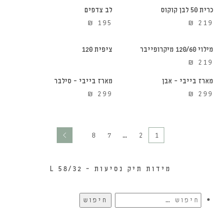
כרית 50 לבן קוקוס
לב צדפים
הוספה לסל
אזל מהמלאי
₪
195
₪
219
מילוי 120/60 מיקרופייבר
ציפית 120
הוספה לסל
הוספה לסל
₪
219
מארז בייבי – אבן
מארז בייבי – סילבר
₪
299
₪
299
8
7
…
2
1
מידות תיק נסיעות – 58/32 L
חיפוש: