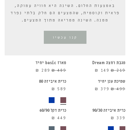
באמצעות החלום. השינה היא חוויה עמוקה,
פראית וקוסמית, שהמצעים הם חלק בלתי נפרד
ממנה. השינה ממריאה מתוך המצעים.
קנו עכשיו
הוספה לסל
הוספה לסל
מגבת רחצה Dream
מארז basic יחיד
הוספה לסל
הוספה לסל
29%
32%
המחיר
המחיר
המחיר
המחיר
₪
289
₪
409
₪
149
₪
219
הנחה
הנחה
המקורי
הנוכחי
המקורי
הנוכחי
שמיכת ענן יחיד
כרית איביזה 80
24%
היה:
הוא:
היה:
הוא:
המחיר
המחיר
₪
589
₪
379
₪
499
הנחה
₪ 289.
₪ 409.
₪ 149.
₪ 219.
הוספה לסל
הוספה לסל
המקורי
הנוכחי
היה:
הוא:
₪ 379.
₪ 499.
כרית איביזה 90/30
כרית דקל 60/90
₪
449
₪
339
הוספה לסל
הוספה לסל