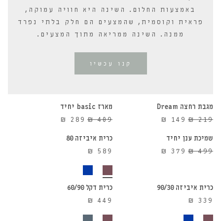
באמצעות החלום. השינה היא חוויה עמוקה,
פראית וקוסמית, שהמצעים הם חלק בלתי נפרד
ממנה. השינה ממריאה מתוך המצעים.
קנו עכשיו
הוספה לסל
הוספה לסל
מגבת רחצה Dream
מארז basic יחיד
הוספה לסל
הוספה לסל
29%
32%
המחיר
המחיר
המחיר
המחיר
₪
289
₪
409
₪
149
₪
219
הנחה
הנחה
המקורי
הנוכחי
המקורי
הנוכחי
שמיכת ענן יחיד
כרית איביזה 80
24%
היה:
הוא:
היה:
הוא:
המחיר
המחיר
₪
589
₪
379
₪
499
הנחה
₪ 289.
₪ 409.
₪ 149.
₪ 219.
הוספה לסל
הוספה לסל
המקורי
הנוכחי
היה:
הוא:
₪ 379.
₪ 499.
כרית איביזה 90/30
כרית דקל 60/90
₪
449
₪
339
הוספה לסל
הוספה לסל