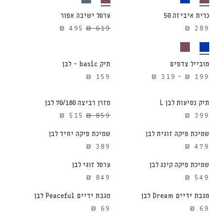
כרית איביזה 50
ערסל ישיבה אפור
20%
המחיר
המחיר
₪
495
₪
619
₪
289
הנחה
הוספה לסל
הוספה לסל
המקורי
הנוכחי
היה:
הוא:
₪ 495.
₪ 619.
מובייל צדפים
תיק basic – לבן
הוספה לסל
הוספה לסל
טווח
₪
159
₪
319
–
₪
199
מחירים:
⁦₪ 199⁩
תיק נסיעות לבן L
מזרן רביצה 70/180 לבן
הוספה לסל
הוספה לסל
40%
עד
המחיר
המחיר
₪
515
₪
859
₪
399
הנחה
⁦₪ 319⁩
המקורי
הנוכחי
שמיכת פיקה זוגית לבן
שמיכת פיקה יחיד לבן
הוספה לסל
הוספה לסל
היה:
הוא:
₪
389
₪
479
₪ 515.
₪ 859.
שמיכת פיקה קינג לבן
ערסל זוגי לבן
הוספה לסל
הוספה לסל
₪
849
₪
549
מגבת ידיים Dream לבן
מגבת ידיים Peaceful לבן
הוספה לסל
הוספה לסל
₪
69
₪
69