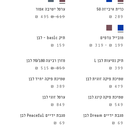
כרית איביזה 50
ערסל ישיבה אפור
20%
המחיר
המחיר
₪
495
₪
619
₪
289
הנחה
הוספה לסל
הוספה לסל
המקורי
הנוכחי
היה:
הוא:
₪ 495.
₪ 619.
מובייל צדפים
תיק basic – לבן
הוספה לסל
הוספה לסל
טווח
₪
159
₪
319
–
₪
199
מחירים:
⁦₪ 199⁩
תיק נסיעות לבן L
מזרן רביצה 70/180 לבן
הוספה לסל
הוספה לסל
40%
עד
המחיר
המחיר
₪
515
₪
859
₪
399
הנחה
⁦₪ 319⁩
המקורי
הנוכחי
שמיכת פיקה זוגית לבן
שמיכת פיקה יחיד לבן
הוספה לסל
הוספה לסל
היה:
הוא:
₪
389
₪
479
₪ 515.
₪ 859.
שמיכת פיקה קינג לבן
ערסל זוגי לבן
הוספה לסל
הוספה לסל
₪
849
₪
549
מגבת ידיים Dream לבן
מגבת ידיים Peaceful לבן
הוספה לסל
הוספה לסל
₪
69
₪
69