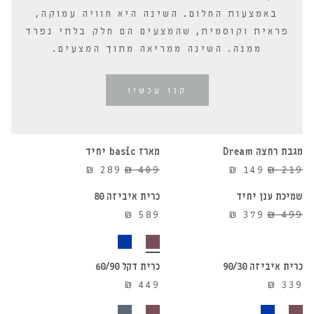
באמצעות החלום. השינה היא חוויה עמוקה,
פראית וקוסמית, שהמצעים הם חלק בלתי נפרד
ממנה. השינה ממריאה מתוך המצעים.
קנו עכשיו
הוספה לסל
הוספה לסל
מגבת רחצה Dream
מארז basic יחיד
הוספה לסל
הוספה לסל
29%
32%
המחיר
המחיר
המחיר
המחיר
₪
289
₪
409
₪
149
₪
219
הנחה
הנחה
המקורי
הנוכחי
המקורי
הנוכחי
שמיכת ענן יחיד
כרית איביזה 80
24%
היה:
הוא:
היה:
הוא:
המחיר
המחיר
₪
589
₪
379
₪
499
הנחה
₪ 289.
₪ 409.
₪ 149.
₪ 219.
הוספה לסל
הוספה לסל
המקורי
הנוכחי
היה:
הוא:
₪ 379.
₪ 499.
כרית איביזה 90/30
כרית דקל 60/90
₪
449
₪
339
הוספה לסל
הוספה לסל