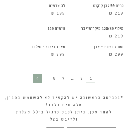
כרית 50 לבן קוקוס
לב צדפים
הוספה לסל
אזל מהמלאי
₪
195
₪
219
מילוי 120/60 מיקרופייבר
ציפית 120
הוספה לסל
הוספה לסל
₪
219
מארז בייבי – אבן
מארז בייבי – סילבר
₪
299
₪
299
8
7
…
2
1
*בכביסה הראשונה יש להקפיד לא להשתמש בסבון,
אלא מים בלבד!
לאחר מכן, ניתן לכבס כרגיל ב-30 מעלות
ולייבש בצל