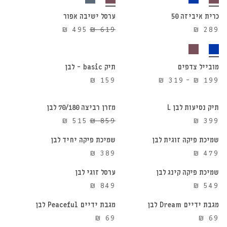
כרית איביזה 50
ערסל ישיבה אפור
20%
המחיר
המחיר
₪
495
₪
619
₪
289
הנחה
הוספה לסל
הוספה לסל
המקורי
הנוכחי
היה:
הוא:
₪ 495.
₪ 619.
מובייל צדפים
תיק basic – לבן
הוספה לסל
הוספה לסל
טווח
₪
159
₪
319
–
₪
199
מחירים:
⁦₪ 199⁩
תיק נסיעות לבן L
מזרן רביצה 70/180 לבן
הוספה לסל
הוספה לסל
40%
עד
המחיר
המחיר
₪
515
₪
859
₪
399
הנחה
⁦₪ 319⁩
המקורי
הנוכחי
שמיכת פיקה זוגית לבן
שמיכת פיקה יחיד לבן
הוספה לסל
הוספה לסל
היה:
הוא:
₪
389
₪
479
₪ 515.
₪ 859.
שמיכת פיקה קינג לבן
ערסל זוגי לבן
הוספה לסל
הוספה לסל
₪
849
₪
549
מגבת ידיים Dream לבן
מגבת ידיים Peaceful לבן
הוספה לסל
הוספה לסל
₪
69
₪
69