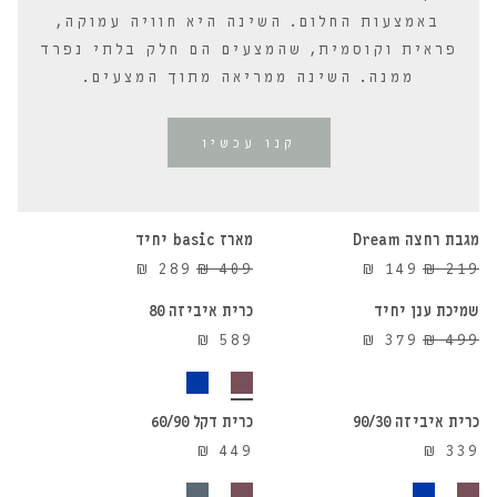
באמצעות החלום. השינה היא חוויה עמוקה,
פראית וקוסמית, שהמצעים הם חלק בלתי נפרד
ממנה. השינה ממריאה מתוך המצעים.
קנו עכשיו
הוספה לסל
הוספה לסל
מגבת רחצה Dream
מארז basic יחיד
הוספה לסל
הוספה לסל
29%
32%
המחיר
המחיר
המחיר
המחיר
₪
289
₪
409
₪
149
₪
219
הנחה
הנחה
המקורי
הנוכחי
המקורי
הנוכחי
שמיכת ענן יחיד
כרית איביזה 80
24%
היה:
הוא:
היה:
הוא:
המחיר
המחיר
₪
589
₪
379
₪
499
הנחה
₪ 289.
₪ 409.
₪ 149.
₪ 219.
הוספה לסל
הוספה לסל
המקורי
הנוכחי
היה:
הוא:
₪ 379.
₪ 499.
כרית איביזה 90/30
כרית דקל 60/90
₪
449
₪
339
הוספה לסל
הוספה לסל