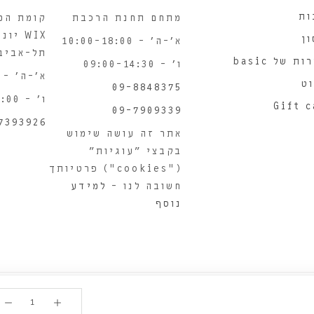
ות
מתחם תחנת הרכבת
קומת המ
ן
א'-ה' – 10:00-18:00
תל-אביב
ת של basic
ו' – 09:00-14:30
א'-ה' – 10:00-18:00
ט
09-8848375
ו' – 09:00-14:00
Gift 
09-7909339
7393926
אתר זה עושה שימוש
בקבצי "עוגיות"
("cookies") פרטיותך
חשובה לנו –
למידע
נוסף
הקנייה באתר מאובטחת על פי תקן