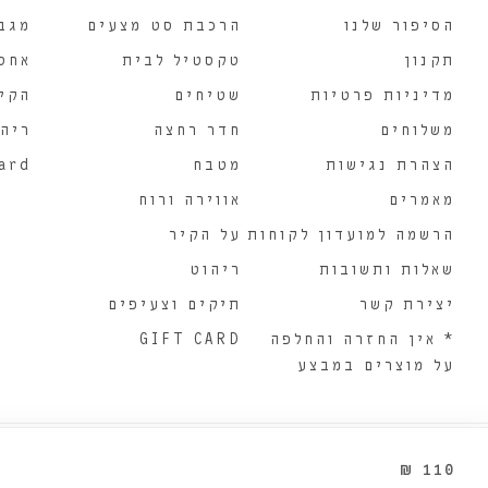
הסיפור שלנו
הרכבת סט מצעים
מגב
תקנון
טקסטיל לבית
אחסו
מדיניות פרטיות
שטיחים
הקירו
משלוחים
חדר רחצה
ריהו
הצהרת נגישות
מטבח
card
מאמרים
אווירה ורוח
הרשמה למועדון לקוחות
על הקיר
שאלות ותשובות
ריהוט
יצירת קשר
תיקים וצעיפים
* אין החזרה והחלפה
GIFT CARD
על מוצרים במבצע
₪
110
© כל הזכויות שמורות לבייסיק וילג' בע"מ