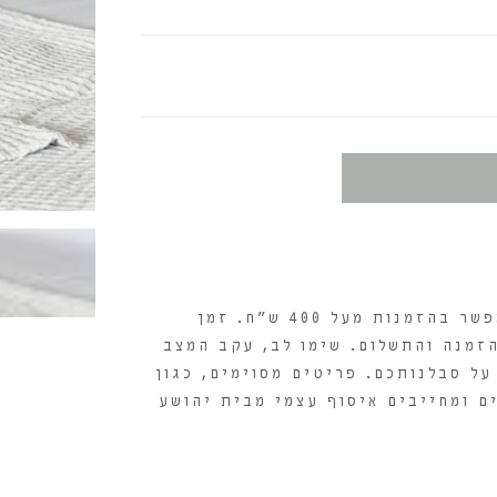
עלות המשלוח היא 30 ש"ח, וקבלת משלוח חינם תתאפשר בהזמנות מעל 400 ש"ח. זמן
מיום אישור ההזמנה והתשלום. שימו לב, עקב המצב
על סבלנותכם. פריטים מסוימים, כגון
ם ומחייבים איסוף עצמי מבית יהושע