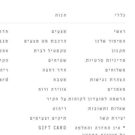
כללי
חנות
ראשי
מצעים
חדר
הסיפור שלנו
הרכבת סט מצעים
מגב
תקנון
טקסטיל לבית
אחסו
מדיניות פרטיות
שטיחים
הקירו
משלוחים
חדר רחצה
ריהו
הצהרת נגישות
מטבח
card
מאמרים
אווירה ורוח
הרשמה למועדון לקוחות
על הקיר
שאלות ותשובות
ריהוט
יצירת קשר
תיקים וצעיפים
* אין החזרה והחלפה
GIFT CARD