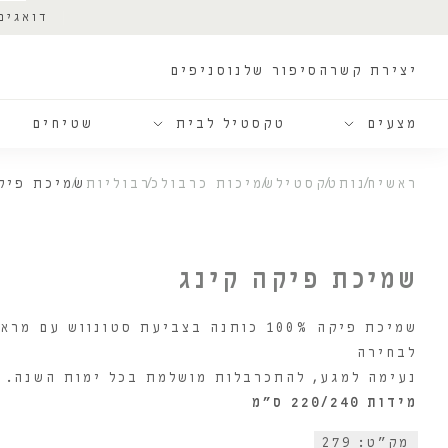
דואגים
יצירת קשר
הסיפור שלנו
סניפים
מצעים
טקסטיל לבית
שטיחים
ראשי
חנות
טקסטיל
שמיכות כרבול
כרבוליות
שמיכת פיק
שמיכת פיקה קינג
שמיכת פיקה 100% כותנה בצביעת סטונווש 
לבחירה
נעימה למגע, להתכרבלות מושלמת בכל ימות השנה.
מידות 220/240 ס"מ
מק"ט: 279